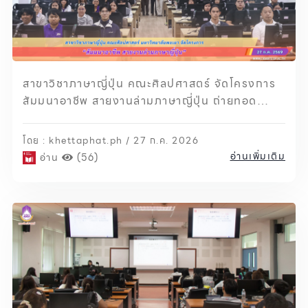
สาขาวิชาภาษาญี่ปุ่น คณะศิลปศาสตร์ จัดโครงการ
สัมมนาอาชีพ สายงานล่ามภาษาญี่ปุ่น ถ่ายทอด
ประสบการณ์จริง เตรียมความพร้อมนิสิตสู่โลกการ
ทำงาน
โดย : khettaphat.ph / 27 ก.ค. 2026
อ่านเพิ่มเติม
อ่าน
(56)