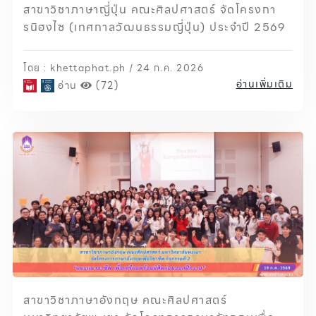
สาขาวิชาภาษาญี่ปุ่น คณะศิลปศาสตร์ จัดโครงกา
รนิฮงไซ (เทศกาลวัฒนธรรมญี่ปุ่น) ประจำปี 2569
โดย : khettaphat.ph / 24 ก.ค. 2026
อ่านเพิ่มเติม
อ่าน
(72)
สาขาวิชาภาษาอังกฤษ คณะศิลปศาสตร์