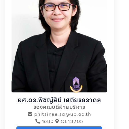
ผศ.ดร.พิชญ์สินี เสถียรธราดล
รองคณบดีฝ่ายบริหาร
phitsinee.sa@up.ac.th
1680
CE13205