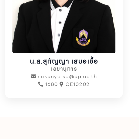
น.ส.สุกัญญา เสมอเชื้อ
เลขานุการ
sukunya.sa@up.ac.th
1680
CE13202