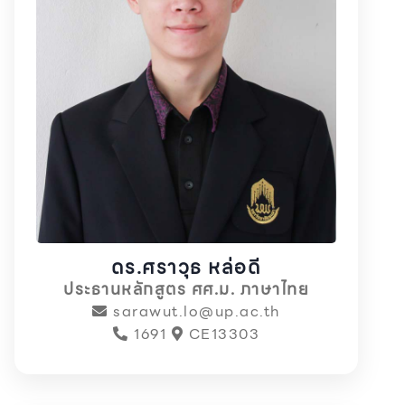
ดร.ศราวุธ หล่อดี
ประธานหลักสูตร ศศ.ม. ภาษาไทย
sarawut.lo@up.ac.th
1691
CE13303