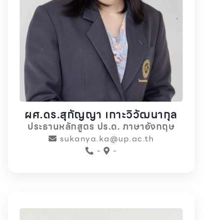
ผศ.ดร.สุกัญญา เกาะวิวัฒนากุล
ประธานหลักสูตร ปร.ด. ภาษาอังกฤษ
sukanya.ka@up.ac.th
-
-