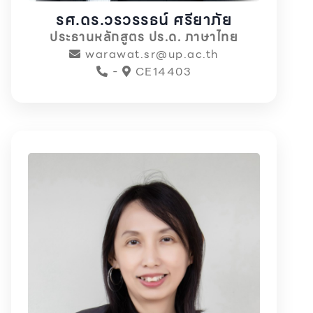
รศ.ดร.วรวรรธน์ ศรียาภัย
ประธานหลักสูตร ปร.ด. ภาษาไทย
warawat.sr@up.ac.th
-
CE14403