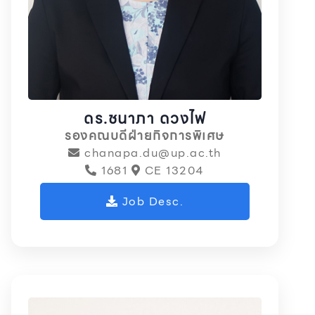
ดร.ชนาภา ดวงไฟ
รองคณบดีฝ่ายกิจการพิเศษ
chanapa.du@up.ac.th
1681
CE 13204
Job Desc.