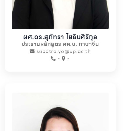
ผศ.ดร.สุภัทรา โยธินศิริกุล
ประธานหลักสูตร ศศ.บ. ภาษาจีน
supatra.yo@up.ac.th
-
-