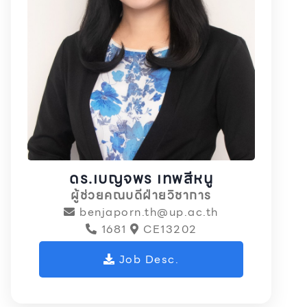
ดร.เบญจพร เทพสีหนู
ผู้ช่วยคณบดีฝ่ายวิชาการ
benjaporn.th@up.ac.th
1681
CE13202
Job Desc.