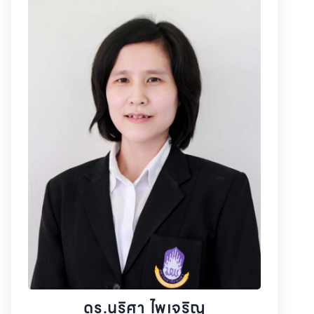
ดร.นริศา ไพเจริญ