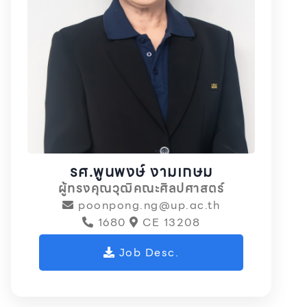
รศ.พูนพงษ์ งามเกษม
ผู้ทรงคุณวุฒิคณะศิลปศาสตร์
poonpong.ng@up.ac.th
1680
CE 13208
Job Desc.