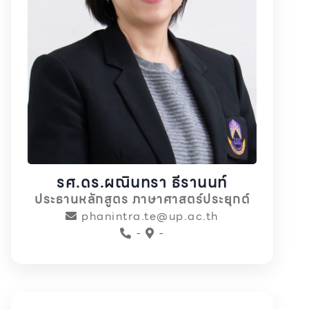
รศ.ดร.ผณินทรา ธีรานนท์
ประธานหลักสูตร ภาษาศาสตร์ประยุกต์
phanintra.te@up.ac.th
-
-