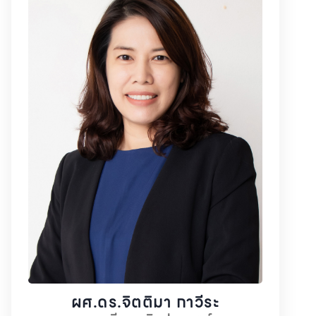
ผศ.ดร.จิตติมา กาวีระ