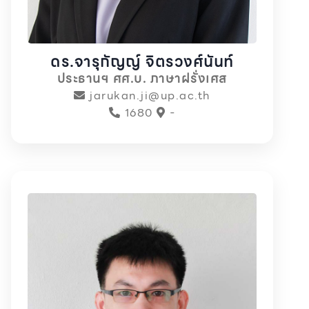
ดร.จารุกัญญ์ จิตรวงศ์นันท์
ประธานฯ ศศ.บ. ภาษาฝรั่งเศส
jarukan.ji@up.ac.th
1680
-