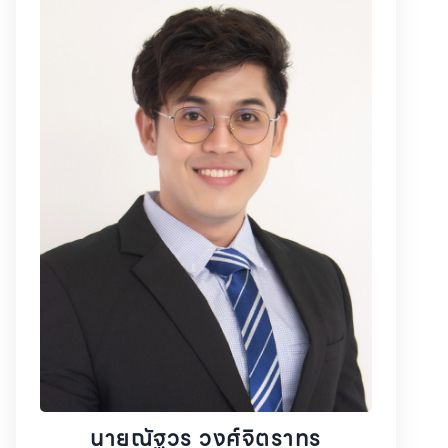
นายณัฐวร วงศ์จิตราทร