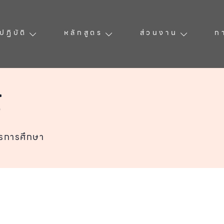
ฏิบัติ
หลักสูตร
ส่วนงาน
ก
์
ารการศึกษา