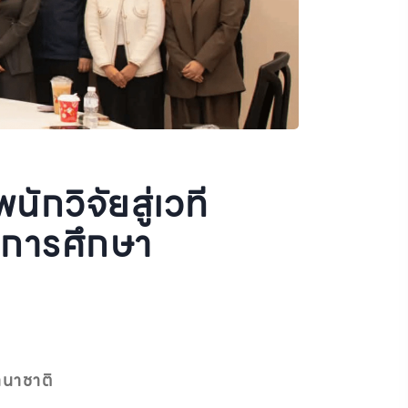
กวิจัยสู่เวที
รการศึกษา
านาชาติ