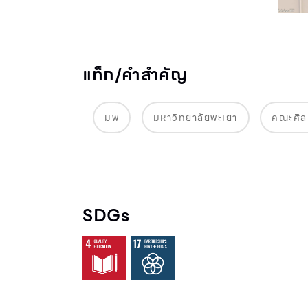
แท็ก/คำสำคัญ
มพ
มหาวิทยาลัยพะเยา
คณะศิล
SDGs